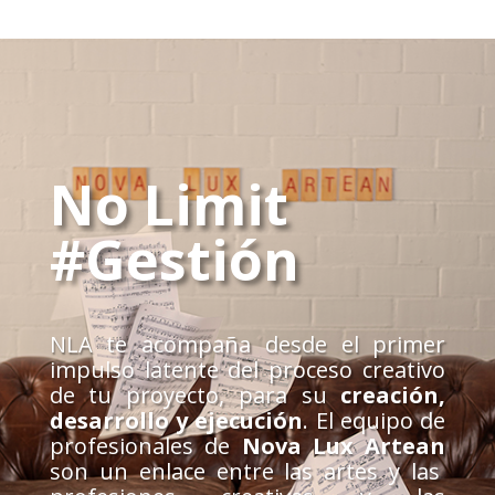
No Limit
#Gestión
NLA te acompaña desde el primer
impulso latente del proceso creativo
de tu proyecto, para su
creación,
desarrollo y ejecución
. El equipo de
profesionales de
Nova Lux
Artean
son un enlace entre las artes y las