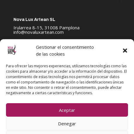
Nova Lux Artean SL
Irularrea 8-15, 31008 Pamplona
info@novaluxartean.com
Gestionar el consentimiento
de las cookies
POLÍTICA DE PRIVACIDAD
Para ofrecer las mejores experiencias, utilizamos tecnologías como las
AVISO LEGAL
cookies para almacenar y/o acceder a la información del dispositivo. El
consentimiento de estas tecnologías nos permitirá procesar datos
POLÍTICA DE COOKIES
como el comportamiento de navegación o las identificaciones únicas
en este sitio. No consentir o retirar el consentimiento, puede afectar
negativamente a ciertas características y funciones.
Artean Ensemble
Aceptar
FestRibAlt
Denegar