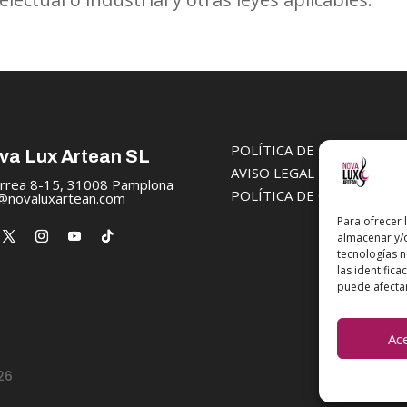
POLÍTICA DE PRIVACIDAD
va Lux Artean SL
AVISO LEGAL
arrea 8-15, 31008 Pamplona
POLÍTICA DE COOKIES
o@novaluxartean.com
Para ofrecer 
almacenar y/o
tecnologías 
las identifica
puede afectar
Ac
26