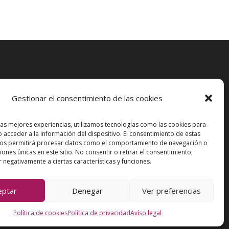
Artean Ensemble
Gestionar el consentimiento de las cookies
las mejores experiencias, utilizamos tecnologías como las cookies para
FestRibAlt
 acceder a la información del dispositivo. El consentimiento de estas
nos permitirá procesar datos como el comportamiento de navegación o
ciones únicas en este sitio. No consentir o retirar el consentimiento,
 negativamente a ciertas características y funciones.
eptar
Denegar
Ver preferencias
Política de cookies
Política de privacidad
Avíso legal