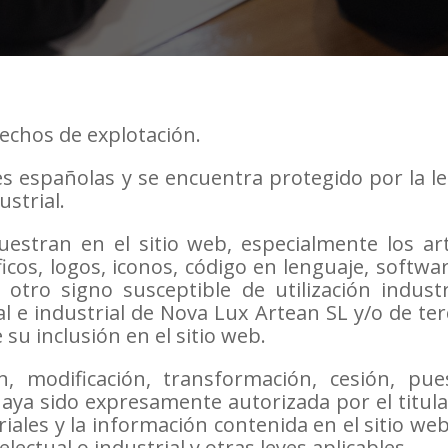
echos de explotación.
yes españolas y se encuentra protegido por la le
ustrial.
stran en el sitio web, especialmente los art
áficos, logos, iconos, código en lenguaje, softw
 otro signo susceptible de utilización indust
l e industrial de Nova Lux Artean SL y/o de ter
u inclusión en el sitio web.
n, modificación, transformación, cesión, pue
haya sido expresamente autorizada por el titula
iales y la información contenida en el sitio we
lectual o industrial y otras leyes aplicables.