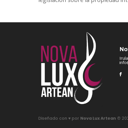
No
Irul
inf
Diseñado con ♥️ por
Nova Lux Artean
© 20