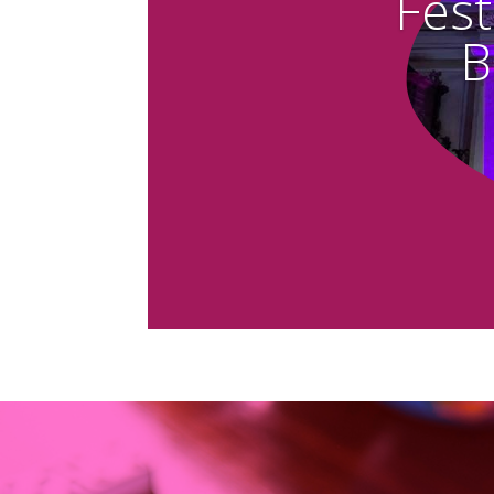
Fest
B