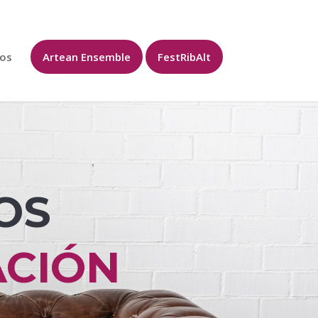
os
Artean Ensemble
FestRibAlt
OS
ACIÓN