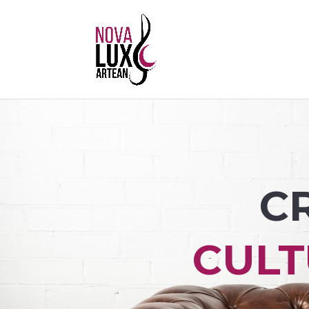
C
CULT