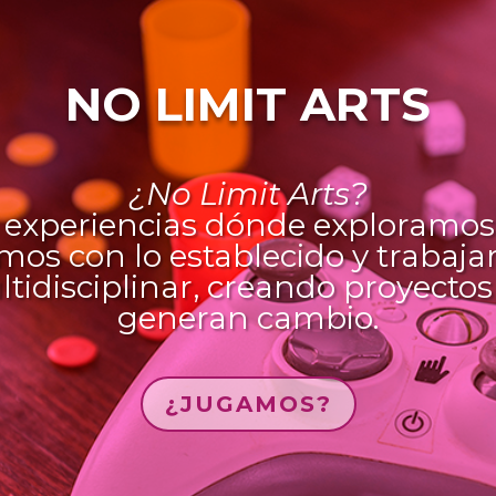
NO LIMIT ARTS
¿No Limit Arts?
 experiencias dónde exploramos 
mos con lo establecido y traba
ltidisciplinar, creando proyecto
generan cambio.
¿JUGAMOS?