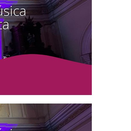
úsica
ta