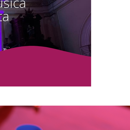
úsica
ta