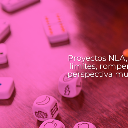
Proyectos NLA,
límites, rompe
perspectiva mu