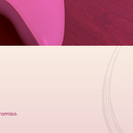
U
promiso.